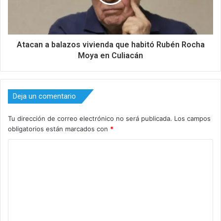
Atacan a balazos vivienda que habitó Rubén Rocha
Moya en Culiacán
Deja un comentario
Tu dirección de correo electrónico no será publicada.
Los campos
obligatorios están marcados con
*
C
o
m
e
n
t