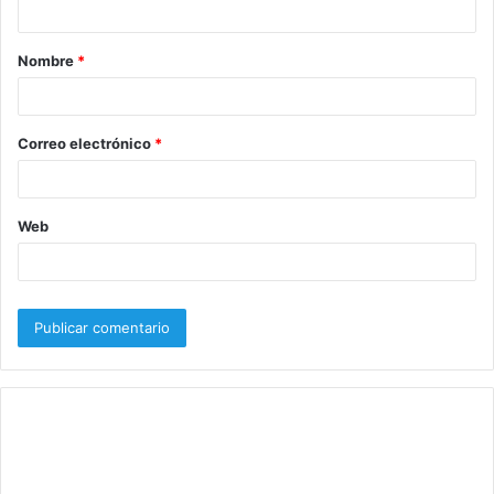
a
Nombre
*
r
i
o
Correo electrónico
*
*
Web