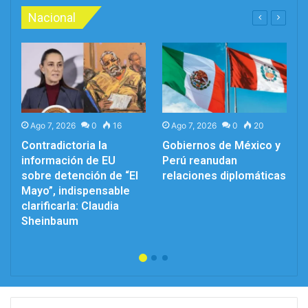
Nacional
Ago 7, 2026
0
16
Ago 7, 2026
0
20
y
Contradictoria la
Gobiernos de México y
e
información de EU
Perú reanudan
e
sobre detención de “El
relaciones diplomáticas
Mayo”, indispensable
clarificarla: Claudia
Sheinbaum