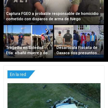
Captura FGEO a probable responsable de homicidio
cometido con disparos de arma de fuego
Tragedia en Soledad
Desarticula Fiscalía de
Etla: albañil muere y dos
Oaxaca dos presuntos
más quedan graves tras
puntos de venta de
descarga eléctrica
droga en Ixtlán de
Juárez; hay cuatro
En la red
personas detenidas