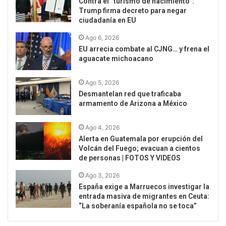
Contra el “turismo de nacimiento”:
Trump firma decreto para negar
ciudadanía en EU
Ago 6, 2026
EU arrecia combate al CJNG… y frena el
aguacate michoacano
Ago 5, 2026
Desmantelan red que traficaba
armamento de Arizona a México
Ago 4, 2026
Alerta en Guatemala por erupción del
Volcán del Fuego; evacuan a cientos
de personas | FOTOS Y VIDEOS
Ago 3, 2026
España exige a Marruecos investigar la
entrada masiva de migrantes en Ceuta:
“La soberanía española no se toca”