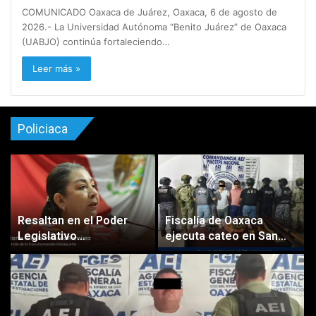
COMUNICADO Oaxaca de Juárez, Oaxaca, 6 de agosto de
2026.- La Universidad Autónoma “Benito Juárez” de Oaxaca
(UABJO) continúa fortaleciendo…
Leer más »
Policiaca
Resaltan en el Poder
Fiscalía de Oaxaca
Legislativo
ejecuta cateo en San
consolidación de
Pedro Atoyac y detiene
Oaxaca de la mano de la
a dos personas
primera Presidenta de
México