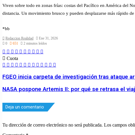
Viven sobre todo en zonas frías: costas del Pacífico en América del Nor
distancia. Un movimiento brusco y pueden desplazarse más rápido de
*bb
Redaccion Realidad
Ene 31, 2026
0
651
2 minutos leídos
Facebook
Twitter
LinkedIn
Skype
Messenger
Messenger
WhatsApp
Telegram
Line
Compartir
via
Cuota
correo
Facebook
Twitter
LinkedIn
Pinterest
Skype
Messenger
Messenger
WhatsApp
Telegram
Viber
Line
Compartir
Impresión
electrónico
via
correo
FGEO inicia carpeta de investigación tras ataque ar
electrónico
NASA pospone Artemis II: por qué se retrasa el viaj
Deja un comentario
Tu dirección de correo electrónico no será publicada.
Los campos obli