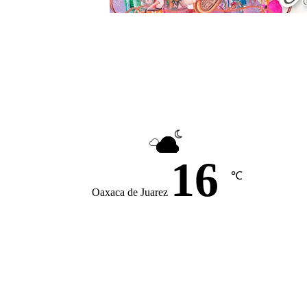
16
℃
Oaxaca de Juarez