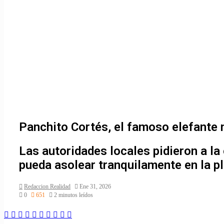
Panchito Cortés, el famoso elefante 
Las autoridades locales pidieron a la
pueda asolear tranquilamente en la pl
Redaccion Realidad
Ene 31, 2026
0
651
2 minutos leídos
Facebook
Twitter
LinkedIn
Skype
Messenger
Messenger
WhatsApp
Telegram
Line
Compartir
via