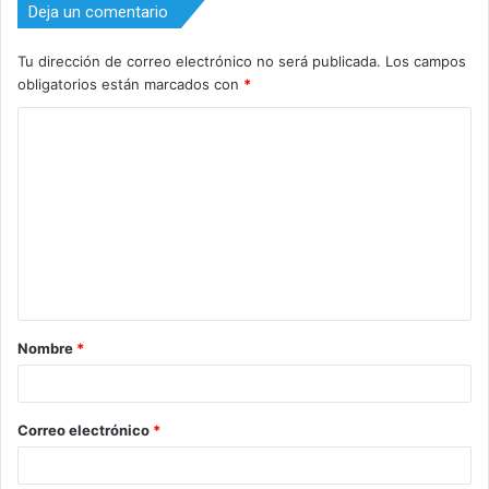
Deja un comentario
Tu dirección de correo electrónico no será publicada.
Los campos
obligatorios están marcados con
*
C
o
m
e
n
t
a
Nombre
*
r
i
o
Correo electrónico
*
*