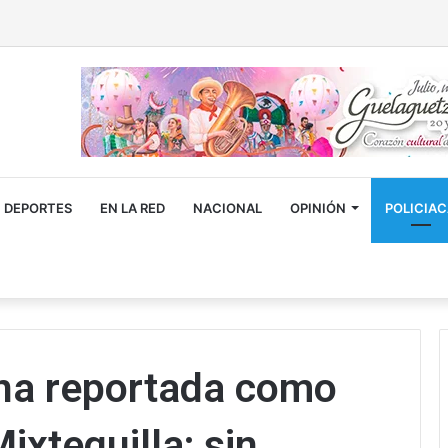
DEPORTES
EN LA RED
NACIONAL
OPINIÓN
POLICIA
ona reportada como
ixtequilla; sin