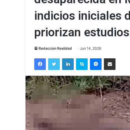
indicios iniciales 
priorizan estudios
Redaccion Realidad
Jun 14, 2026
Facebook
Twitter
LinkedIn
Skype
Messenger
Compartir via correo el