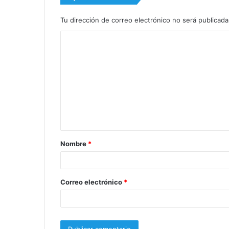
Tu dirección de correo electrónico no será publicada
C
o
m
e
n
t
a
Nombre
*
r
i
o
Correo electrónico
*
*