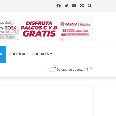
Facebook
Twitter
YouTube
Artículo
Buscar
aleatorio
CA
POLITICA
SOCIALES
℃
14
Oaxaca de Juarez