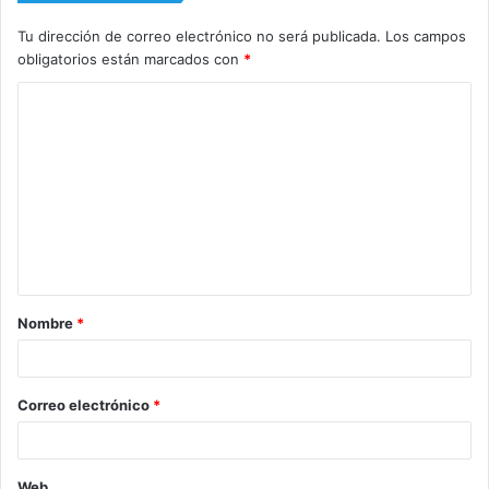
Tu dirección de correo electrónico no será publicada.
Los campos
obligatorios están marcados con
*
C
o
m
e
n
t
a
Nombre
*
r
i
o
Correo electrónico
*
*
Web