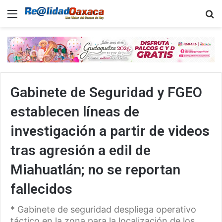
Menu
B
Gabinete de Seguridad y FGEO
establecen líneas de
investigación a partir de videos
tras agresión a edil de
Miahuatlán; no se reportan
fallecidos
* Gabinete de seguridad despliega operativo
táctico en la zona para la localización de los