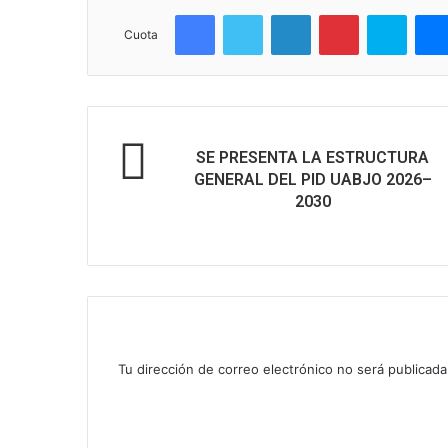
Facebook
Twitter
LinkedIn
Pinterest
Skype
Cuota
SE PRESENTA LA ESTRUCTURA
GENERAL DEL PID UABJO 2026–
2030
Deja un comentario
Tu dirección de correo electrónico no será publicada
C
o