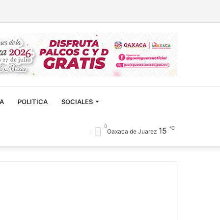
Facebook
Twitter
YouTube
Artículo
Buscar
aleatorio
CA
POLITICA
SOCIALES
℃
15
Oaxaca de Juarez