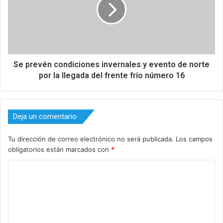
Se prevén condiciones invernales y evento de norte
por la llegada del frente frío número 16
Deja un comentario
Tu dirección de correo electrónico no será publicada.
Los campos
obligatorios están marcados con
*
C
o
m
e