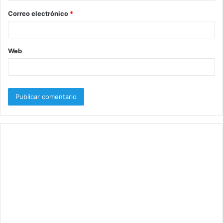
o
Correo electrónico
*
*
Web