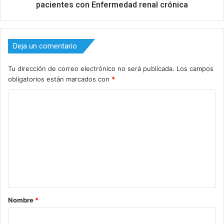
pacientes con Enfermedad renal crónica
Deja un comentario
Tu dirección de correo electrónico no será publicada.
Los campos
obligatorios están marcados con
*
C
o
m
e
n
t
a
Nombre
*
r
i