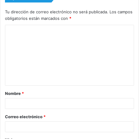
Tu dirección de correo electrónico no será publicada.
Los campos
obligatorios están marcados con
*
C
o
m
e
n
t
a
Nombre
*
r
i
o
Correo electrónico
*
*