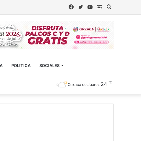
Facebook
Twitter
YouTube
Artículo
Buscar
aleatorio
CA
POLITICA
SOCIALES
℃
24
Oaxaca de Juarez