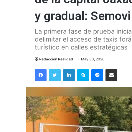
y gradual: Semovi
La primera fase de prueba inici
delimitar el acceso de taxis for
turístico en calles estratégicas
Redaccion Realidad
May 30, 2026
Facebook
Twitter
LinkedIn
Skype
Messenger
Compartir via correo el