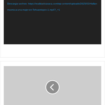
vídeo
Descargar archivo: https://realidadoaxaca.com/wp-content/uploads/2025/03/Hallan-
muerta-a-una-mujer-en-Tehuantepec-1.mp4?_=1