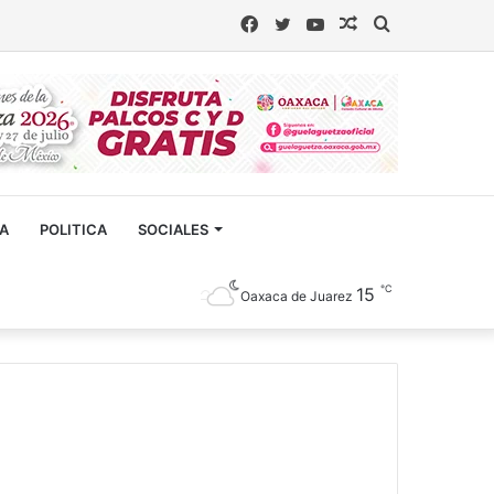
Facebook
Twitter
YouTube
Artículo
Buscar
aleatorio
CA
POLITICA
SOCIALES
℃
15
Oaxaca de Juarez