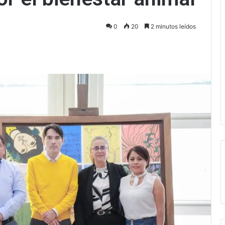
0
20
2 minutos leídos
ectrónico