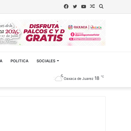
Facebook
Twitter
YouTube
Artículo
Buscar
aleatorio
CA
POLITICA
SOCIALES
℃
18
Oaxaca de Juarez