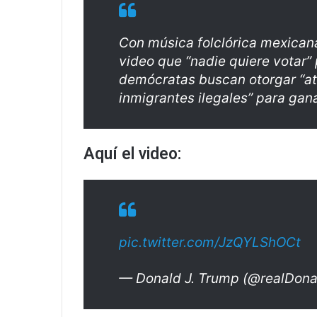
Con música folclórica mexican
video que “nadie quiere votar” p
demócratas buscan otorgar “at
inmigrantes ilegales” para gan
Aquí el video:
pic.twitter.com/JzQYLShOCt
— Donald J. Trump (@realDon