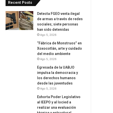
Recent Posts
Detecta FGEO venta ilegal
de armas a través de redes
sociales; siete personas
han sido detenidas
Ago 5, 2026
“Fábrica de Monstruos” en
Xoxocotlán, arte y cuidado
del medio ambiente
Ago 5, 2026
Egresada de la UABJO
impulsa la democracia y
los derechos humanos
desde las juventudes
Ago 5, 2026
Exhorta Poder Legislativo
al IEEPO y al Iocied a
realizar una evaluación
técnica y estructural