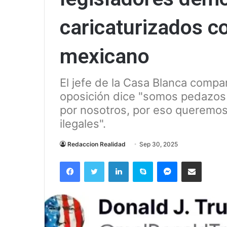
caricaturizados 
mexicano
El jefe de la Casa Blanca compart
oposición dice "somos pedazos 
por nosotros, por eso queremos
ilegales".
Redaccion Realidad
Sep 30, 2025
Facebook
Twitter
LinkedIn
Skype
Messenger
Compartir via correo el