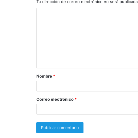
Tu dirección de correo electrónico no será publicada
C
o
m
e
n
t
a
Nombre
*
r
i
o
Correo electrónico
*
*