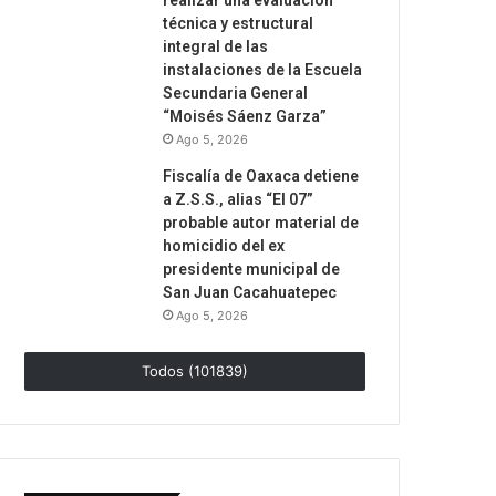
realizar una evaluación
técnica y estructural
integral de las
instalaciones de la Escuela
Secundaria General
“Moisés Sáenz Garza”
Ago 5, 2026
Fiscalía de Oaxaca detiene
a Z.S.S., alias “El 07”
probable autor material de
homicidio del ex
presidente municipal de
San Juan Cacahuatepec
Ago 5, 2026
Todos (101839)