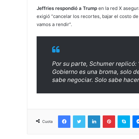
Jeffries respondió a Trump
en la red X asegura
exigió “cancelar los recortes, bajar el costo d
vamos a rendir”.
Por su parte, Schumer replicó: 
Gobierno es una broma, solo d
sabe negociar. Solo sabe hacer
Facebook
Twitter
LinkedIn
Pinterest
Sky
Cuota