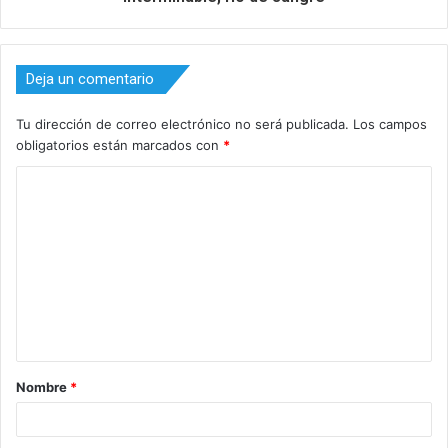
Deja un comentario
Tu dirección de correo electrónico no será publicada.
Los campos
obligatorios están marcados con
*
C
o
m
e
n
t
a
Nombre
*
r
i