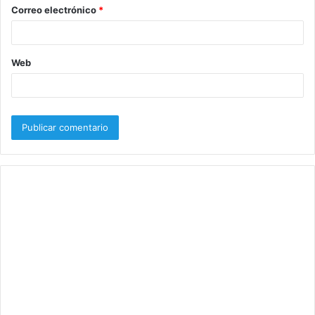
o
Correo electrónico
*
*
Web