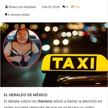
Redaccion Realidad
Feb 19, 2026
0
714
2 minutos leídos
EL HERALDO DE MÉXICO
El debate sobre los
therians
volvió a llamar la atención en
redes sociales después de que se viralizara un video