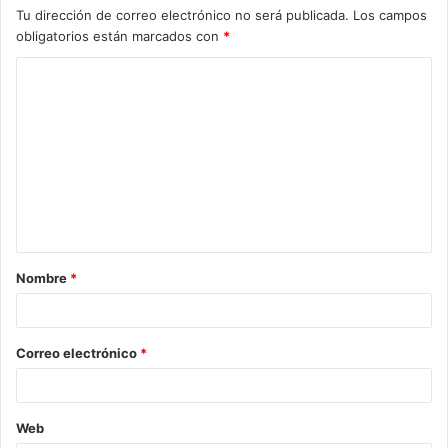
Tu dirección de correo electrónico no será publicada.
Los campos
obligatorios están marcados con
*
C
o
m
e
n
t
a
Nombre
*
r
i
o
Correo electrónico
*
*
Web