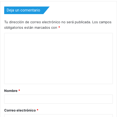
Deja un comentario
Tu dirección de correo electrónico no será publicada.
Los campos
obligatorios están marcados con
*
C
o
m
e
n
t
a
Nombre
*
r
i
o
Correo electrónico
*
*