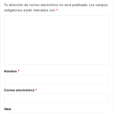
Tu dirección de correo electrónico no será publicada.
Los campos
obligatorios están marcados con
*
C
o
m
e
n
t
a
Nombre
*
r
i
o
Correo electrónico
*
*
Web