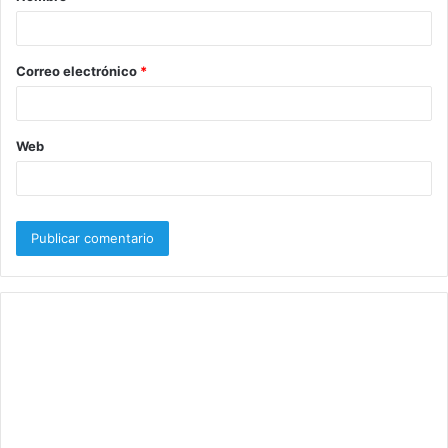
r
i
o
Correo electrónico
*
*
Web