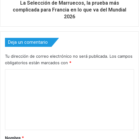
La Selección de Marruecos, la prueba más
complicada para Francia en lo que va del Mundial
2026
Deja un comentario
Tu dirección de correo electrónico no será publicada.
Los campos
obligatorios están marcados con
*
C
o
m
e
n
t
a
Nombre
*