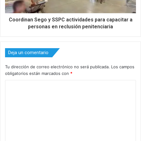
Coordinan Sego y SSPC actividades para capacitar a
personas en reclusión penitenciaria
Deja un comentario
Tu dirección de correo electrónico no será publicada.
Los campos
obligatorios están marcados con
*
C
o
m
e
n
t