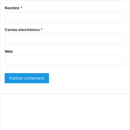
a
Nombre
*
r
i
o
Correo electrónico
*
*
Web