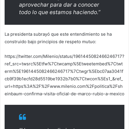
aprovechar para dar a conocer
todo lo que estamos haciendo.”
La presidenta subrayó que este entendimiento se ha
construido bajo principios de respeto mutuo:
https://twitter.com/Milenio/status/1961445082466246717?
ref_src=twsrc%5Etfw%7Ctwcamp%5Etweetembed%7Ctwt
erm%5E1961445082466246717%7Ctwgr%5Ebc07aa3041f
cb9f39b1ecfd28d5519be1932b7b0%7Ctwcon%5Es1_&ref_
url=https%3A%2F%2Fwww.milenio.com%2Fpolitica%2Fsh
einbaum-confirma-visita-oficial-de-marco-rubio-a-mexico