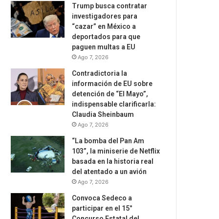
Trump busca contratar
investigadores para
“cazar” en México a
deportados para que
paguen multas a EU
Ago 7, 2026
Contradictoria la
información de EU sobre
detención de “El Mayo”,
indispensable clarificarla:
Claudia Sheinbaum
Ago 7, 2026
“La bomba del Pan Am
103”, la miniserie de Netflix
basada en la historia real
del atentado a un avión
Ago 7, 2026
Convoca Sedeco a
participar en el 15°
Concurso Estatal del