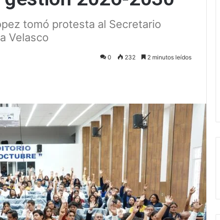
pez tomó protesta al Secretario
sa Velasco
0
232
2 minutos leídos
ectrónico