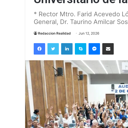
* Rector Mtro. Farid Acevedo Ló
General, Dr. Taurino Amilcar So
Redaccion Realidad
Jun 12, 2026
Facebook
Twitter
LinkedIn
Skype
Messenger
Compartir via correo el