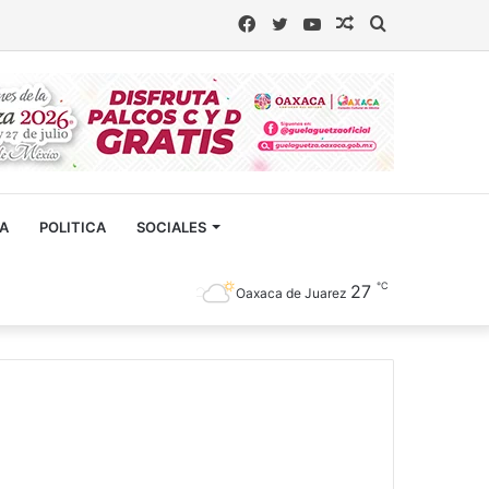
Facebook
Twitter
YouTube
Artículo
Buscar
aleatorio
CA
POLITICA
SOCIALES
℃
27
Oaxaca de Juarez