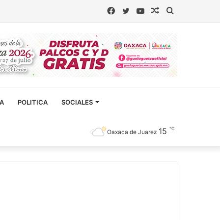
Facebook
Twitter
YouTube
Artículo
Buscar
aleatorio
CA
POLITICA
SOCIALES
℃
15
Oaxaca de Juarez