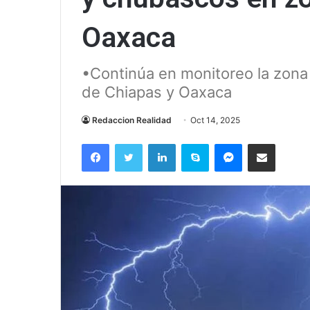
Oaxaca
•Continúa en monitoreo la zona 
de Chiapas y Oaxaca
Redaccion Realidad
Oct 14, 2025
Facebook
Twitter
LinkedIn
Skype
Messenger
Compartir via correo el