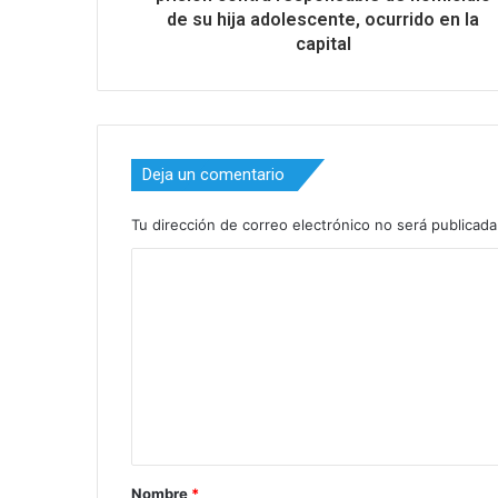
de su hija adolescente, ocurrido en la
capital
Deja un comentario
Tu dirección de correo electrónico no será publicada
C
o
m
e
n
t
a
Nombre
*