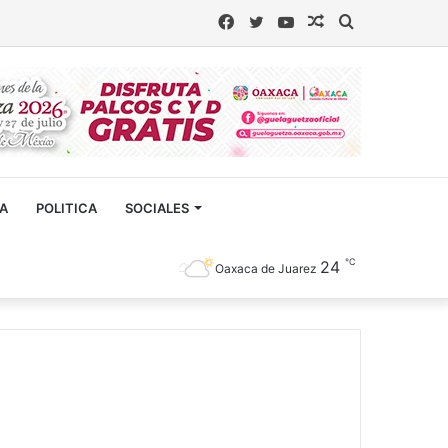
Facebook
Twitter
YouTube
Artículo
Buscar
aleatorio
CA
POLITICA
SOCIALES
℃
24
Oaxaca de Juarez