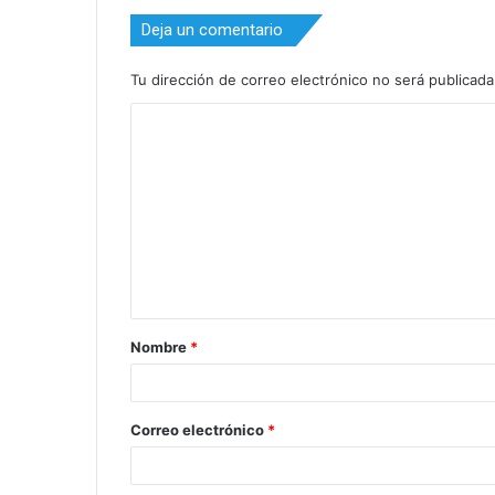
Deja un comentario
Tu dirección de correo electrónico no será publicada
C
o
m
e
n
t
a
Nombre
*
r
i
o
Correo electrónico
*
*