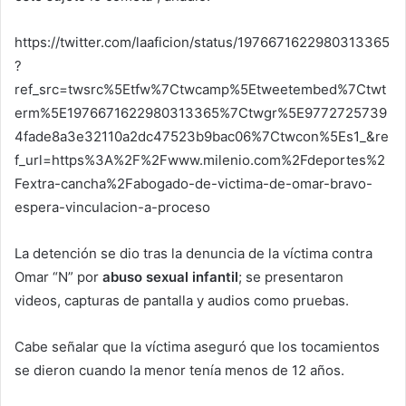
https://twitter.com/laaficion/status/1976671622980313365
?
ref_src=twsrc%5Etfw%7Ctwcamp%5Etweetembed%7Ctwt
erm%5E1976671622980313365%7Ctwgr%5E9772725739
4fade8a3e32110a2dc47523b9bac06%7Ctwcon%5Es1_&re
f_url=https%3A%2F%2Fwww.milenio.com%2Fdeportes%2
Fextra-cancha%2Fabogado-de-victima-de-omar-bravo-
espera-vinculacion-a-proceso
La detención se dio tras la denuncia de la víctima contra
Omar “N” por
abuso sexual infantil
; se presentaron
videos, capturas de pantalla y audios como pruebas.
Cabe señalar que la víctima aseguró que los tocamientos
se dieron cuando la menor tenía menos de 12 años.