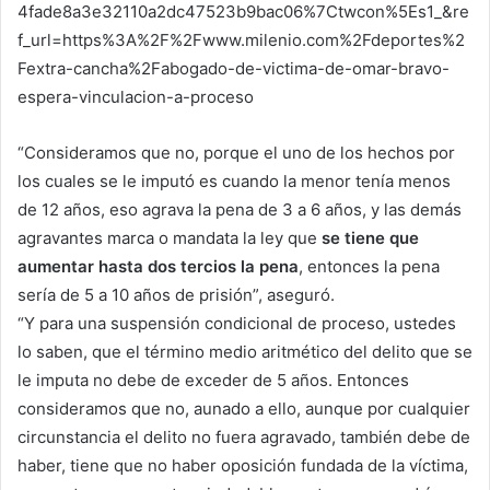
4fade8a3e32110a2dc47523b9bac06%7Ctwcon%5Es1_&re
f_url=https%3A%2F%2Fwww.milenio.com%2Fdeportes%2
Fextra-cancha%2Fabogado-de-victima-de-omar-bravo-
espera-vinculacion-a-proceso
“Consideramos que no, porque el uno de los hechos por
los cuales se le imputó es cuando la menor tenía menos
de 12 años, eso agrava la pena de 3 a 6 años, y las demás
agravantes marca o mandata la ley que
se tiene que
aumentar hasta dos tercios la pena
, entonces la pena
sería de 5 a 10 años de prisión”, aseguró.
“Y para una suspensión condicional de proceso, ustedes
lo saben, que el término medio aritmético del delito que se
le imputa no debe de exceder de 5 años. Entonces
consideramos que no, aunado a ello, aunque por cualquier
circunstancia el delito no fuera agravado, también debe de
haber, tiene que no haber oposición fundada de la víctima,