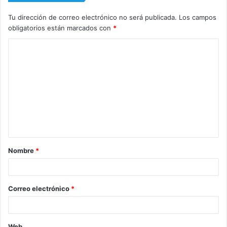
Tu dirección de correo electrónico no será publicada.
Los campos
obligatorios están marcados con
*
C
o
m
e
n
t
a
Nombre
*
r
i
o
Correo electrónico
*
*
Web