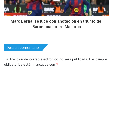
Marc Bernal se luce con anotación en triunfo del
Barcelona sobre Mallorca
Deja un comentario
Tu dirección de correo electrónico no será publicada.
Los campos
obligatorios están marcados con
*
C
o
m
e
n
t