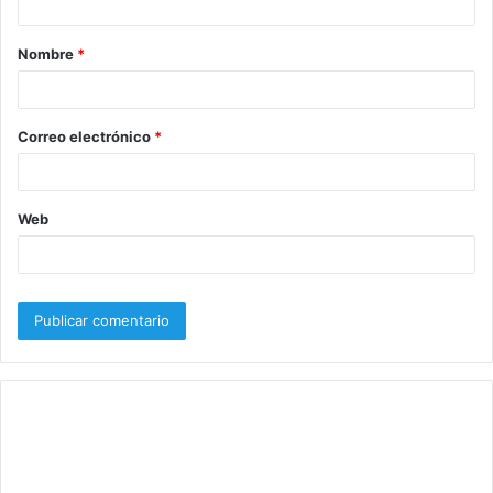
a
Nombre
*
r
i
o
Correo electrónico
*
*
Web