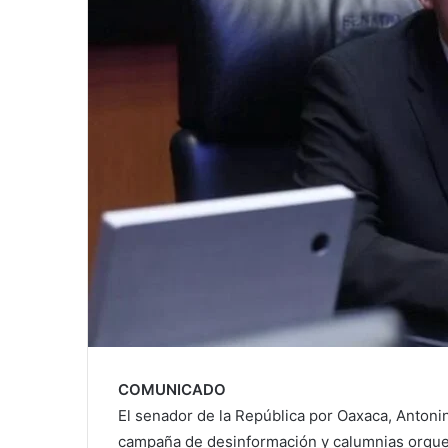
COMUNICADO
El senador de la República por Oaxaca, Antoni
campaña de desinformación y calumnias orques