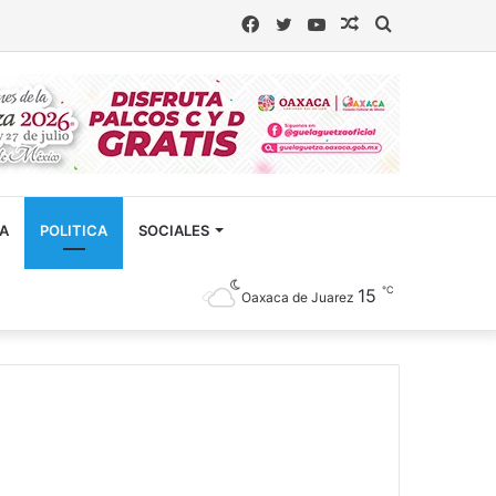
Facebook
Twitter
YouTube
Artículo
Buscar
aleatorio
CA
POLITICA
SOCIALES
℃
15
Oaxaca de Juarez