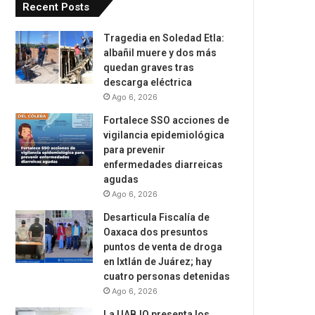
Recent Posts
Tragedia en Soledad Etla:
albañil muere y dos más
quedan graves tras
descarga eléctrica
Ago 6, 2026
Fortalece SSO acciones de
vigilancia epidemiológica
para prevenir
enfermedades diarreicas
agudas
Ago 6, 2026
Desarticula Fiscalía de
Oaxaca dos presuntos
puntos de venta de droga
en Ixtlán de Juárez; hay
cuatro personas detenidas
Ago 6, 2026
La UABJO presenta los