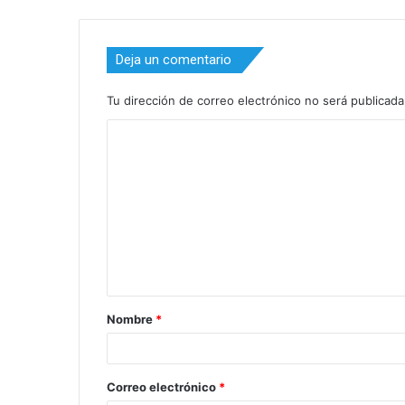
Deja un comentario
Tu dirección de correo electrónico no será publicada
C
o
m
e
n
t
a
Nombre
*
r
i
o
Correo electrónico
*
*