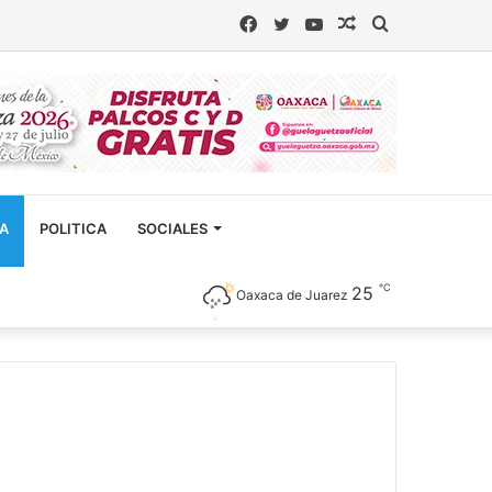
Facebook
Twitter
YouTube
Artículo
Buscar
aleatorio
CA
POLITICA
SOCIALES
℃
25
Oaxaca de Juarez