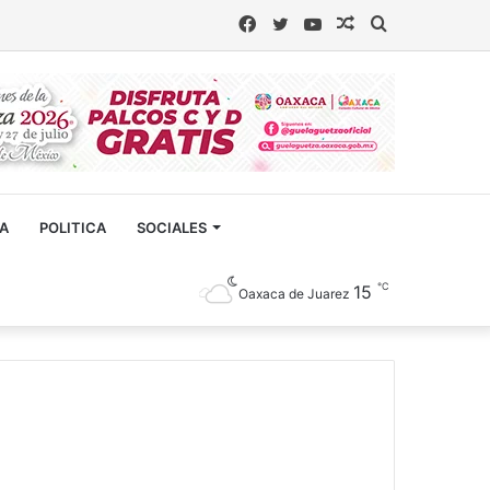
Facebook
Twitter
YouTube
Artículo
Buscar
aleatorio
CA
POLITICA
SOCIALES
℃
15
Oaxaca de Juarez