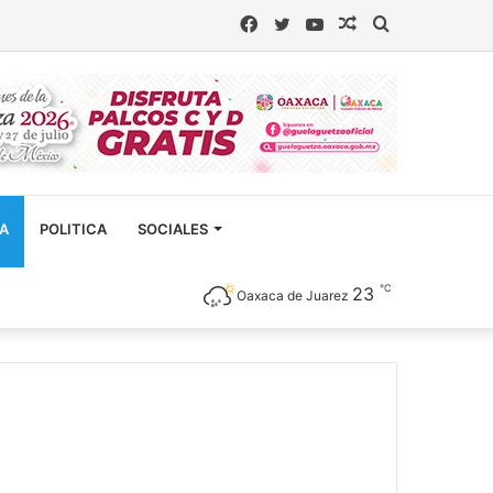
Facebook
Twitter
YouTube
Artículo
Buscar
aleatorio
CA
POLITICA
SOCIALES
℃
23
Oaxaca de Juarez