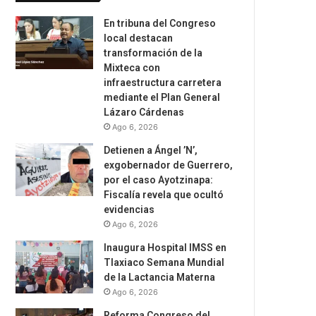
En tribuna del Congreso
local destacan
transformación de la
Mixteca con
infraestructura carretera
mediante el Plan General
Lázaro Cárdenas
Ago 6, 2026
Detienen a Ángel ’N’,
exgobernador de Guerrero,
por el caso Ayotzinapa:
Fiscalía revela que ocultó
evidencias
Ago 6, 2026
Inaugura Hospital IMSS en
Tlaxiaco Semana Mundial
de la Lactancia Materna
Ago 6, 2026
Reforma Congreso del