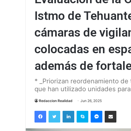
Istmo de Tehuante
cámaras de vigilan
colocadas en espa
además de fortale
* _Priorizan reordenamiento de 
que han utilizado unidades para
Redaccion Realidad
Jun 26, 2025
Facebook
Twitter
LinkedIn
Skype
Messenger
Compartir via correo el