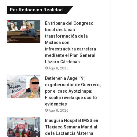
Por Redaccion Realidad
En tribuna del Congreso
local destacan
transformación de la
Mixteca con
infraestructura carretera
mediante el Plan General
Lázaro Cárdenas
Ago 6, 2026
Detienen a Ángel ’N’,
exgobernador de Guerrero,
por el caso Ayotzinapa:
Fiscalía revela que ocultó
evidencias
Ago 6, 2026
Inaugura Hospital IMSS en
Tlaxiaco Semana Mundial
de la Lactancia Materna