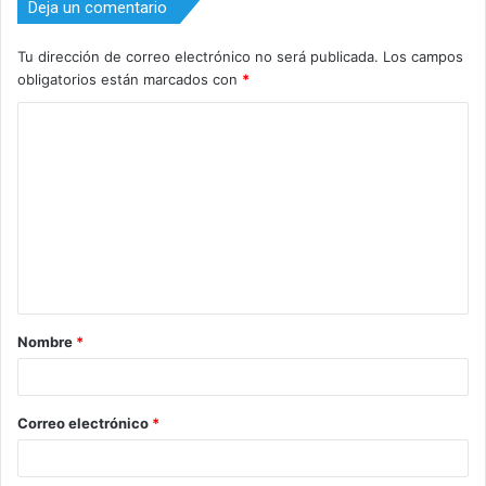
Deja un comentario
Tu dirección de correo electrónico no será publicada.
Los campos
obligatorios están marcados con
*
C
o
m
e
n
t
a
Nombre
*
r
i
o
Correo electrónico
*
*