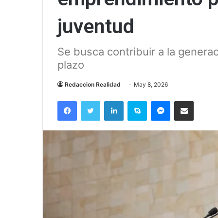
juventud
Se busca contribuir a la genera
plazo
Redaccion Realidad
May 8, 2026
Facebook
Twitter
LinkedIn
Skype
Messenger
Compartir via correo el