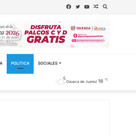
Facebook
Twitter
YouTube
Artículo
Buscar
aleatorio
CA
POLITICA
SOCIALES
℃
16
Oaxaca de Juarez