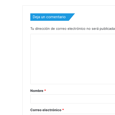
Deja un comentario
Tu dirección de correo electrónico no será publicada
C
o
m
e
n
t
a
Nombre
*
r
i
o
Correo electrónico
*
*