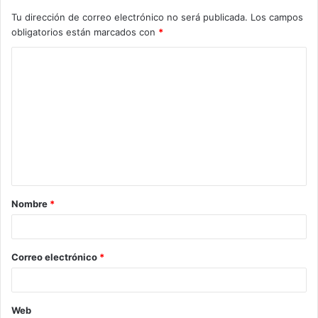
Tu dirección de correo electrónico no será publicada.
Los campos
obligatorios están marcados con
*
C
o
m
e
n
t
a
Nombre
*
r
i
o
Correo electrónico
*
*
Web