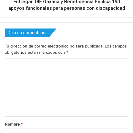
Entregan DIF Oaxaca y Beneficencia Pública 190
apoyos funcionales para personas con discapacidad
Deja un comentario
Tu dirección de correo electrónico no será publicada.
Los campos
obligatorios están marcados con
*
C
o
m
e
n
t
a
Nombre
*
r