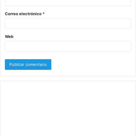
i
o
Correo electrónico
*
*
Web