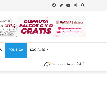
Facebook
Twitter
YouTube
Artículo
Buscar
aleatorio
CA
POLITICA
SOCIALES
℃
24
Oaxaca de Juarez