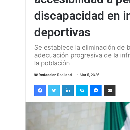
discapacidad en i
deportivas
Se establece la eliminación de b
adecuación progresiva de la inf
la población
Redaccion Realidad
Mar 5, 2026
Facebook
Twitter
LinkedIn
Skype
Messenger
Compartir via correo el