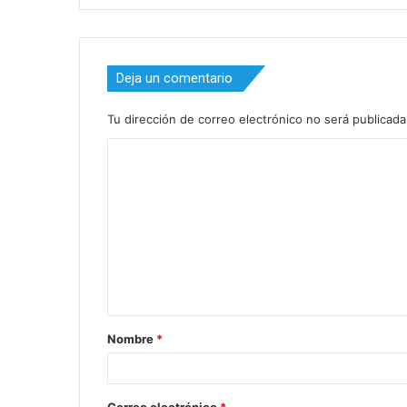
Deja un comentario
Tu dirección de correo electrónico no será publicada
C
o
m
e
n
t
a
Nombre
*
r
i
o
Correo electrónico
*