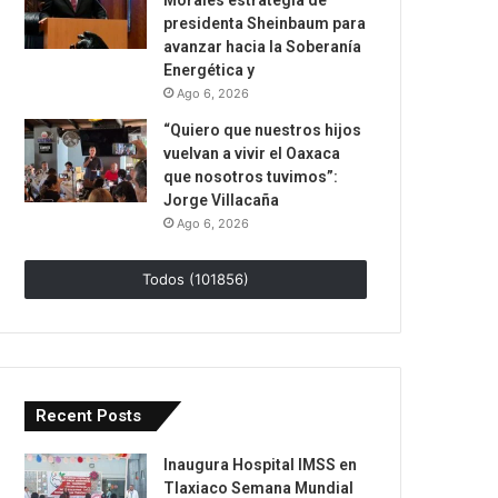
Morales estrategia de
presidenta Sheinbaum para
avanzar hacia la Soberanía
Energética y
Ago 6, 2026
“Quiero que nuestros hijos
vuelvan a vivir el Oaxaca
que nosotros tuvimos”:
Jorge Villacaña
Ago 6, 2026
Todos (101856)
Recent Posts
Inaugura Hospital IMSS en
Tlaxiaco Semana Mundial