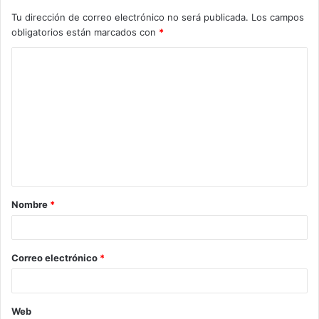
Tu dirección de correo electrónico no será publicada.
Los campos
obligatorios están marcados con
*
C
o
m
e
n
t
a
Nombre
*
r
i
o
Correo electrónico
*
*
Web