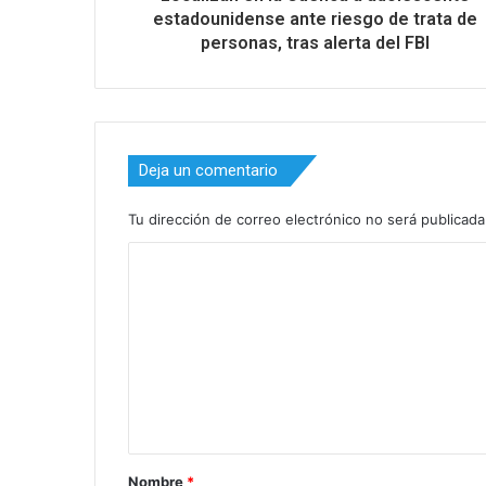
estadounidense ante riesgo de trata de
personas, tras alerta del FBI
Deja un comentario
Tu dirección de correo electrónico no será publicada
C
o
m
e
n
t
a
Nombre
*