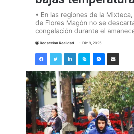
• En las regiones de la Mixteca, 
de Flores Magón no se descarta
congelación durante el amanec
Redaccion Realidad
Dic 9, 2025
Facebook
Twitter
LinkedIn
Skype
Messenger
Compartir via correo el