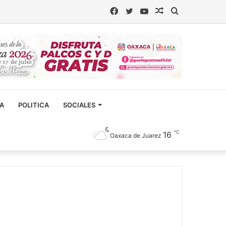
Facebook
Twitter
YouTube
Artículo
Buscar
aleatorio
CA
POLITICA
SOCIALES
℃
16
Oaxaca de Juarez