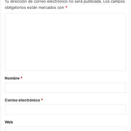
Tu dirección de correo electrónico no será publicada.
Los campos
obligatorios están marcados con
*
C
o
m
e
n
t
a
Nombre
*
r
i
o
Correo electrónico
*
*
Web