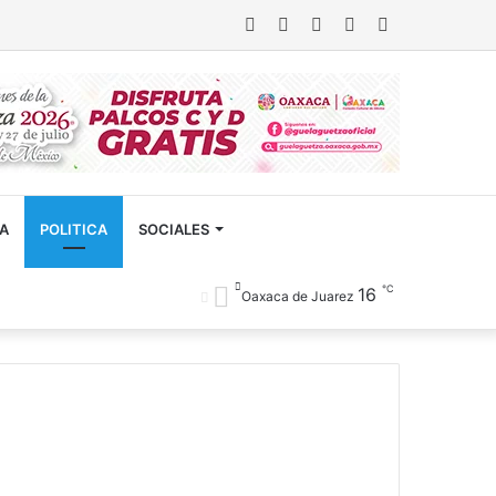
Facebook
Twitter
YouTube
Artículo
Buscar
aleatorio
CA
POLITICA
SOCIALES
℃
16
Oaxaca de Juarez