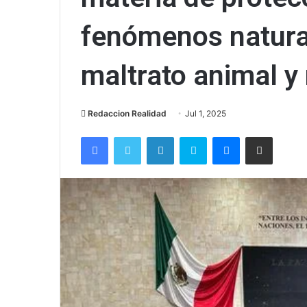
fenómenos natural
maltrato animal y
Redaccion Realidad
Jul 1, 2025
Facebook
Twitter
LinkedIn
Skype
Messenger
Compartir via correo el