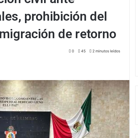
es, prohibición del
 migración de retorno
0
45
2 minutos leídos
ectrónico