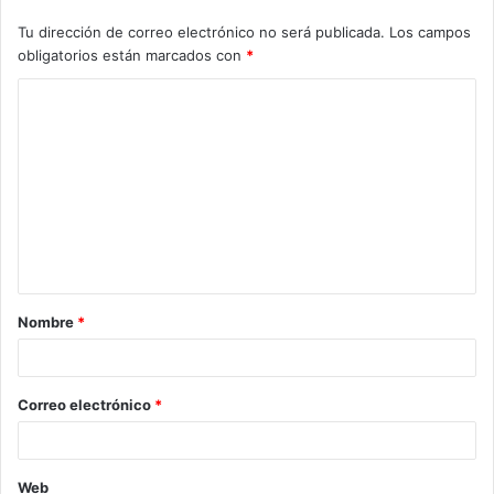
Tu dirección de correo electrónico no será publicada.
Los campos
obligatorios están marcados con
*
C
o
m
e
n
t
a
Nombre
*
r
i
o
Correo electrónico
*
*
Web