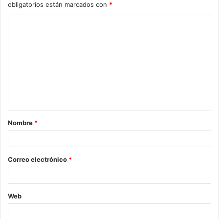
obligatorios están marcados con
*
C
o
m
e
n
t
a
Nombre
*
r
i
o
Correo electrónico
*
*
Web