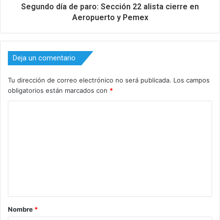
Segundo día de paro: Sección 22 alista cierre en
Aeropuerto y Pemex
Deja un comentario
Tu dirección de correo electrónico no será publicada.
Los campos
obligatorios están marcados con
*
C
o
m
e
n
t
a
Nombre
*
r