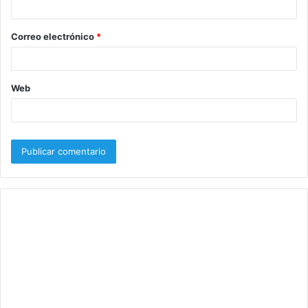
i
o
Correo electrónico
*
*
Web