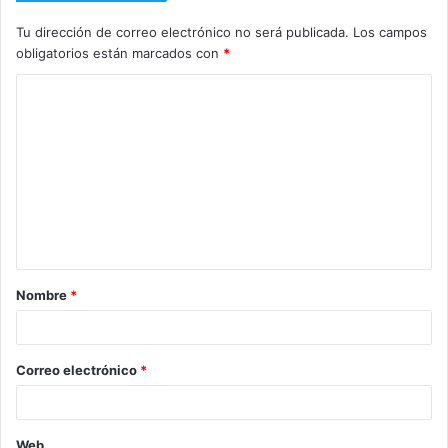
Tu dirección de correo electrónico no será publicada.
Los campos
obligatorios están marcados con
*
C
o
m
e
n
t
a
Nombre
*
r
i
o
Correo electrónico
*
*
Web