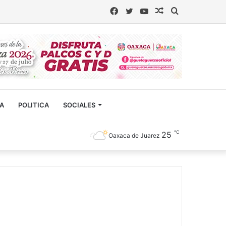
Facebook
Twitter
YouTube
Artículo
Buscar
aleatorio
CA
POLITICA
SOCIALES
℃
25
Oaxaca de Juarez