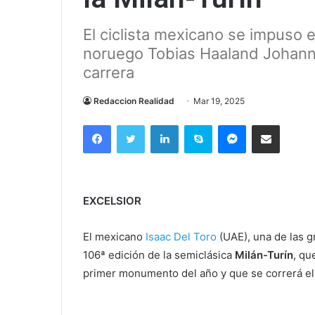
El ciclista mexicano se impuso en
noruego Tobias Haaland Johanne
carrera
Redaccion Realidad
Mar 19, 2025
Facebook
Twitter
LinkedIn
Skype
Messenger
Compartir via correo el
EXCELSIOR
El mexicano
Isaac Del Toro
(UAE), una de las g
106ª edición de la semiclásica
Milán-Turín
, qu
primer monumento del año y que se correrá el