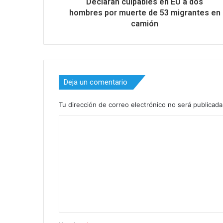
Declaran culpables en EU a dos
hombres por muerte de 53 migrantes en
camión
Deja un comentario
Tu dirección de correo electrónico no será publicada
C
o
m
e
n
t
a