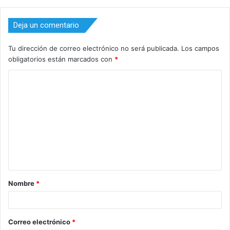
Deja un comentario
Tu dirección de correo electrónico no será publicada.
Los campos
obligatorios están marcados con
*
C
o
m
e
n
t
a
Nombre
*
r
i
o
Correo electrónico
*