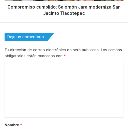
Compromiso cumplido: Salomón Jara moderniza San
Jacinto Tlacotepec
Deja un comentario
Tu dirección de correo electrónico no será publicada.
Los campos
obligatorios están marcados con
*
C
o
m
e
n
t
a
Nombre
*
r