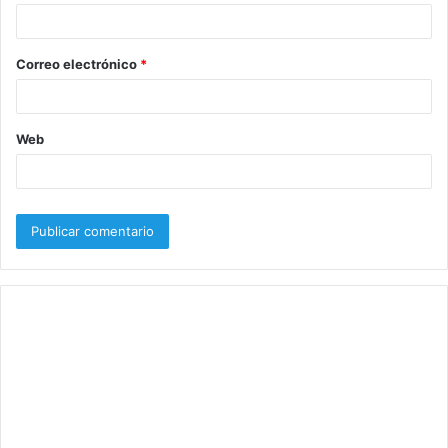
i
o
Correo electrónico
*
*
Web