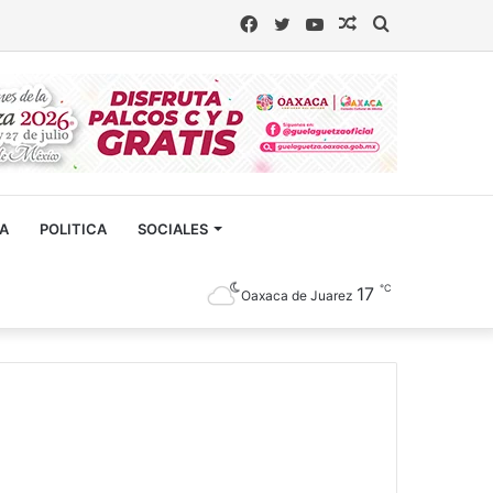
Facebook
Twitter
YouTube
Artículo
Buscar
aleatorio
CA
POLITICA
SOCIALES
℃
17
Oaxaca de Juarez