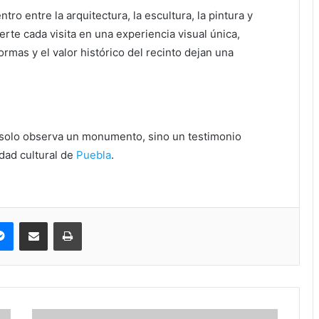
tro entre la arquitectura, la escultura, la pintura y
ierte cada visita en una experiencia visual única,
formas y el valor histórico del recinto dejan una
 solo observa un monumento, sino un testimonio
tidad cultural de
Puebla
.
pe
Messenger
Compartir via correo electrónico
Impresión