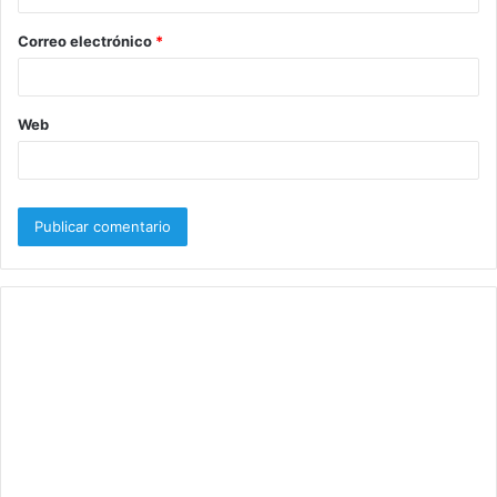
o
Correo electrónico
*
*
Web