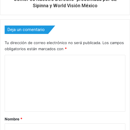
Sipinna y World Visión México
Deja un comentario
Tu dirección de correo electrónico no será publicada.
Los campos
obligatorios están marcados con
*
C
o
m
e
n
t
a
Nombre
*
r
i