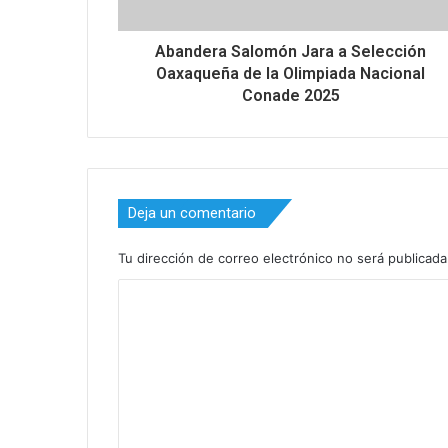
Abandera Salomón Jara a Selección
Oaxaqueña de la Olimpiada Nacional
Conade 2025
Deja un comentario
Tu dirección de correo electrónico no será publicada
C
o
m
e
n
t