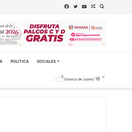
Facebook
Twitter
YouTube
Artículo
Buscar
aleatorio
CA
POLITICA
SOCIALES
℃
16
Oaxaca de Juarez