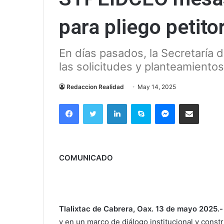
para pliego petito
En días pasados, la Secretaría 
las solicitudes y planteamientos
Redaccion Realidad
May 14, 2025
Facebook
Twitter
LinkedIn
Skype
Messenger
Compartir via correo el
COMUNICADO
Tlalixtac de Cabrera, Oax. 13 de mayo 2025.-
y en un marco de diálogo institucional y constr