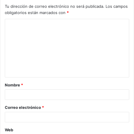
Tu dirección de correo electrónico no será publicada.
Los campos
obligatorios están marcados con
*
C
o
m
e
n
t
a
Nombre
*
r
i
o
Correo electrónico
*
*
Web